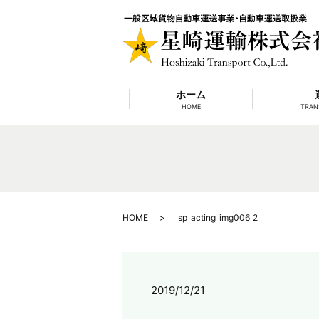
ホーム
HOME
TRAN
HOME
sp_acting_img006_2
2019/12/21