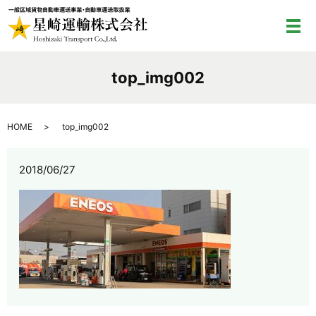
メ
top_img002
HOME
top_img002
2018/06/27