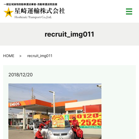
メ
recruit_img011
HOME
recruit_img011
2018/12/20