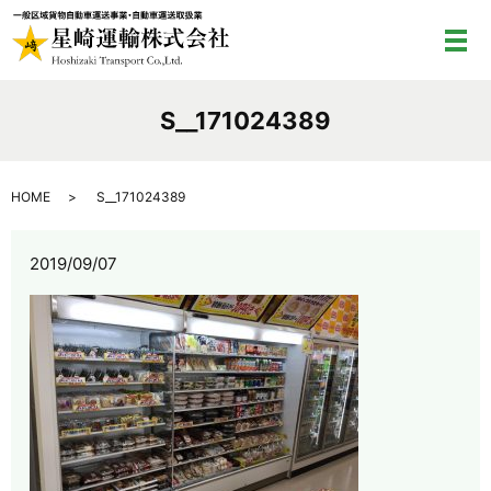
メ
S__171024389
HOME
S__171024389
2019/09/07