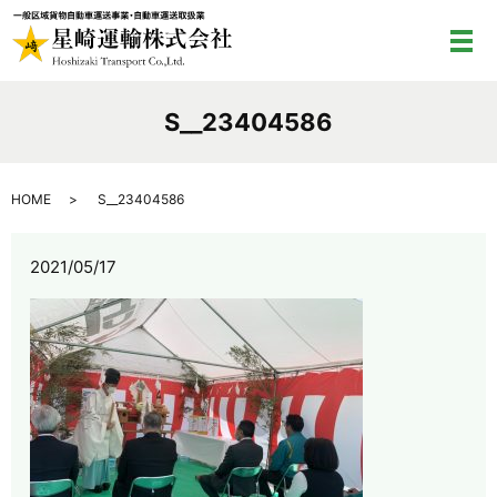
メ
S__23404586
HOME
S__23404586
2021/05/17