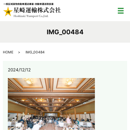
メ
IMG_00484
HOME
IMG_00484
2024/12/12