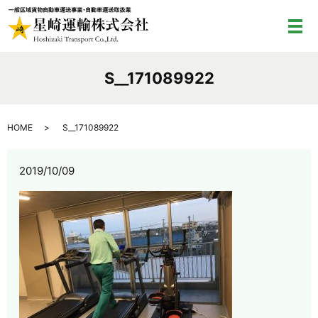
メ
S__171089922
HOME
S__171089922
2019/10/09