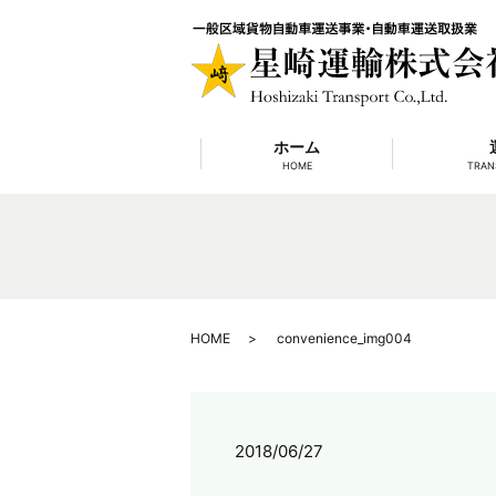
ホーム
HOME
TRAN
HOME
convenience_img004
2018/06/27