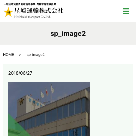
メ
sp_image2
HOME
sp_image2
2018/06/27