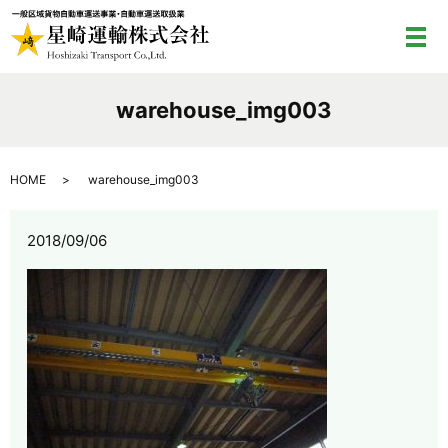
メ
warehouse_img003
HOME
warehouse_img003
2018/09/06